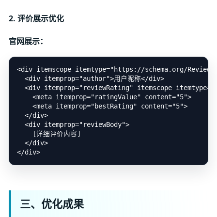
2. 评价展示优化
官网展示：
<div itemscope itemtype="https://schema.org/Review">
  <div itemprop="author">用户昵称</div>

  <div itemprop="reviewRating" itemscope itemtype="h
    <meta itemprop="ratingValue" content="5">

    <meta itemprop="bestRating" content="5">

  </div>

  <div itemprop="reviewBody">

    [详细评价内容]

  </div>

三、优化成果