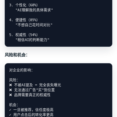
3. 个性化（68%）

   "AI理解我的具体需求"

4. 便捷性（85%）

   "不想自己花时间对比"

5. 权威性（54%）

风险和机会：
对企业的影响：

风险：

❌ 不被AI提及 = 完全丧失曝光

❌ 无法通过广告"买"到位置

❌ 品牌需要真正的权威性

机会：

✓ 一旦被推荐，信任度极高

✓ 用户点击后的转化率更高
