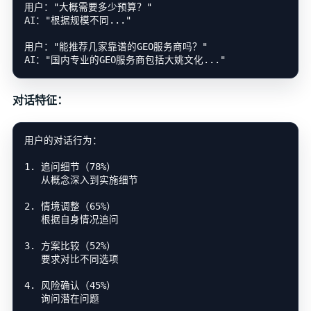
用户："大概需要多少预算？"

AI："根据规模不同..."

用户："能推荐几家靠谱的GEO服务商吗？"

对话特征：
用户的对话行为：

1. 追问细节（78%）

   从概念深入到实施细节

2. 情境调整（65%）

   根据自身情况追问

3. 方案比较（52%）

   要求对比不同选项

4. 风险确认（45%）

   询问潜在问题
