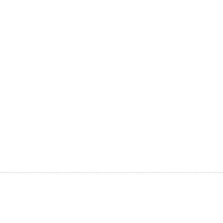
）
）
）
）