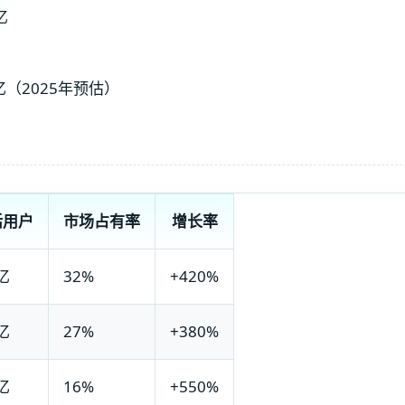
亿
亿（2025年预估）
活用户
市场占有率
增长率
8亿
32%
+420%
5亿
27%
+380%
9亿
16%
+550%